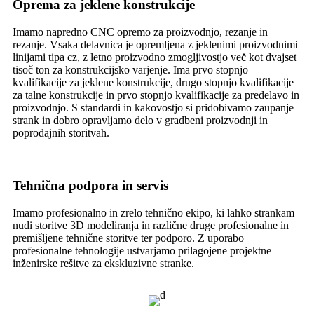
Oprema za jeklene konstrukcije
Imamo napredno CNC opremo za proizvodnjo, rezanje in
rezanje. Vsaka delavnica je opremljena z jeklenimi proizvodnimi
linijami tipa cz, z letno proizvodno zmogljivostjo več kot dvajset
tisoč ton za konstrukcijsko varjenje. Ima prvo stopnjo
kvalifikacije za jeklene konstrukcije, drugo stopnjo kvalifikacije
za talne konstrukcije in prvo stopnjo kvalifikacije za predelavo in
proizvodnjo. S standardi in kakovostjo si pridobivamo zaupanje
strank in dobro opravljamo delo v gradbeni proizvodnji in
poprodajnih storitvah.
Tehnična podpora in servis
Imamo profesionalno in zrelo tehnično ekipo, ki lahko strankam
nudi storitve 3D modeliranja in različne druge profesionalne in
premišljene tehnične storitve ter podporo. Z uporabo
profesionalne tehnologije ustvarjamo prilagojene projektne
inženirske rešitve za ekskluzivne stranke.