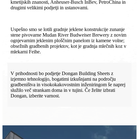
kmetijskih znanosti, Anheuser-Busch InBev, PetroChina in
drugimi velikimi podjetji in ustanovami.
Uspešno smo se lotili gradnje jeklene konstrukcije zunanje
stene pivovarne Mudan River Budweiser Brewery z novim
ognjevarnim jeklenim ploščnim panelom iz kamene volne;
obsežnih gradbenih projektov, kot je gradnja mlečnih koz v
mlekarni Feihe.
V prihodnosti bo podjetje Dongan Building Sheets z
izjemno tehnologijo, bogatimi izkušnjami na področju
gradbeništva in visokokakovostnim inženiringom še naprej
služilo več strankam doma in v tujini. Če želite izbrati
Dongan, izberite varnost.