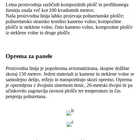
Letna proizvodnja različnih kompozitnih plošč in profiliranega
furnirja znaša več kot 100 kvadratnih metrov.
Naša proizvodna linija lahko proizvaja poliuretanske plošče;
poliuretansko stransko tesnilno kameno volno; kompozitne
plošče iz steklene volne, čisto kameno volno, kompozitne plošče
iz steklene volne in druge plošče.
Oprema za panele
Proizvodna linija je popolnoma avtomatizirana, skupne dolžine
skoraj 150 metrov. Jedrni materiali iz kamene in steklene volne se
samodejno delijo, režejo in transportirajo skozi opremo. Oprema
je opremljena z dvojnim sistemom tirnic, 26-metrski dvojni tir pa
učinkovito zagotavlja ravnost plošče ter temperaturo in čas
penjenja poliuretana.