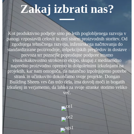
Zakaj izbrati nas?
Kot produktivno podjetje smo po letih poglobljenega razvoja v
panogi vzpostavili celovit in zrel sistem proizvodnih storitev. Od
zgodnjega tehničnega razvoja, inženirskega načrtovanja do
standardizirane proizvodnje, inšpekcijskih pregledov in dostave
prevoza ter poznejše poprodajne podpore imamo
visokokakovostno strokovno ekipo, skupaj z mednarodno
napredno proizvodno opremo in dolgoletnimi izkušnjami na
projektih, kar nam omogoča, da natančno izpolnjujemo potrebe
strank in učinkovito dokončamo svoje projekte. Dongan
Building Sheets ves čas trdo dela, ima dovolj moči in bogatih
izkušenj in verjamemo, da lahko za svoje stranke storimo veliko
več.