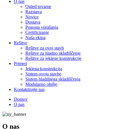
O nas
Ogled tovarne
Razstava
Novice
Dostava
Pogosta vprašanja
Certificiranje
Naša ekipa
Rešitve
Rešitve za ovoj stavb
Rešitve za hladno skladiščenje
Rešitve za jeklene konstrukcije
Primeri
Jeklena konstrukcija
Sistem ovoja stavbe
Sistem hladilnega skladiščenja
Modularno ohišje
Kontaktirajte nas
Domov
O nas
O nas