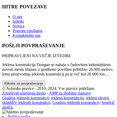
HITRE POVEZAVE
O nas
Izdelki
Novice
Pogosta vprašanja
Kontaktirajte nas
POŠLJI POVPRAŠEVANJE
PRIPRAVLJENI NA VEČJE IZVEDBE
Jeklena konstrukcija Dongan se nahaja v čudovitem industrijskem
novem mestu Hanan, z gradbeno površino približno 26.000 metrov,
letna proizvodnja jeklenih konstrukcij pa je več kot 20.000 ton ...
Kliknite za povpraševanje
© Avtorske pravice - 2010–2024: Vse pravice pridržane.
Zemljevid spletnega mesta
-
AMP za mobilne naprave
Gradnja jeklenih konstrukcij
,
jeklena konstrukcija
,
jekleni okvirji
,
skladišče jeklenih konstrukcij
,
Gradnja jeklenih konstrukcij
,
Sendvič
plošča
,
Pošlji e-pošto