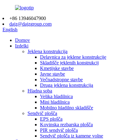
+86 13946047900
dajz@dajzgroup.com
English
Domov
Izdelki
Jeklena konstrukcija
Delavnica za jeklene konstrukcije
Skladišče jeklenih konstrukcij
Kmetijske stavbe
Javne stavbe
Večnadstropne stavbe
Druga jeklena konstrukcija
Hladna soba
Velika hladilnica
Mini hladilnica
Mobilno hladilno skladišče
Sendvič plošča
EPS plošča
Kovinska rezbarska plošča
PIR sendvič plošča
Sendvič plošča iz kamene volne