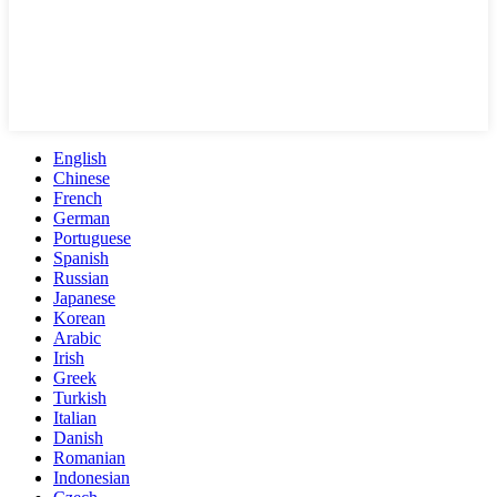
English
Chinese
French
German
Portuguese
Spanish
Russian
Japanese
Korean
Arabic
Irish
Greek
Turkish
Italian
Danish
Romanian
Indonesian