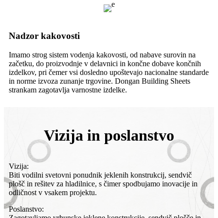
Nadzor kakovosti
Imamo strog sistem vodenja kakovosti, od nabave surovin na
začetku, do proizvodnje v delavnici in končne dobave končnih
izdelkov, pri čemer vsi dosledno upoštevajo nacionalne standarde
in norme izvoza zunanje trgovine. Dongan Building Sheets
strankam zagotavlja varnostne izdelke.
Vizija in poslanstvo
Vizija:
Biti vodilni svetovni ponudnik jeklenih konstrukcij, sendvič
plošč in rešitev za hladilnice, s čimer spodbujamo inovacije in
odličnost v vsakem projektu.
Poslanstvo:
Zagotavljamo vrhunske jeklene konstrukcije, sendvič plošče in