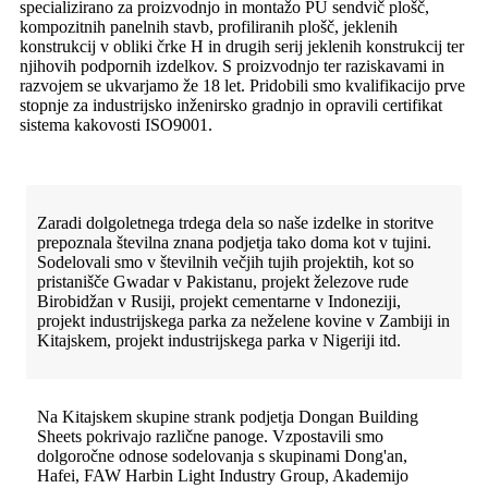
specializirano za proizvodnjo in montažo PU sendvič plošč,
kompozitnih panelnih stavb, profiliranih plošč, jeklenih
konstrukcij v obliki črke H in drugih serij jeklenih konstrukcij ter
njihovih podpornih izdelkov. S proizvodnjo ter raziskavami in
razvojem se ukvarjamo že 18 let. Pridobili smo kvalifikacijo prve
stopnje za industrijsko inženirsko gradnjo in opravili certifikat
sistema kakovosti ISO9001.
Zaradi dolgoletnega trdega dela so naše izdelke in storitve
prepoznala številna znana podjetja tako doma kot v tujini.
Sodelovali smo v številnih večjih tujih projektih, kot so
pristanišče Gwadar v Pakistanu, projekt železove rude
Birobidžan v Rusiji, projekt cementarne v Indoneziji,
projekt industrijskega parka za neželene kovine v Zambiji in
Kitajskem, projekt industrijskega parka v Nigeriji itd.
Na Kitajskem skupine strank podjetja Dongan Building
Sheets pokrivajo različne panoge. Vzpostavili smo
dolgoročne odnose sodelovanja s skupinami Dong'an,
Hafei, FAW Harbin Light Industry Group, Akademijo