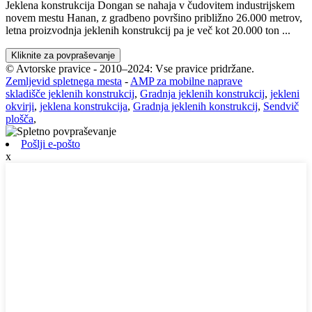
Jeklena konstrukcija Dongan se nahaja v čudovitem industrijskem
novem mestu Hanan, z gradbeno površino približno 26.000 metrov,
letna proizvodnja jeklenih konstrukcij pa je več kot 20.000 ton ...
Kliknite za povpraševanje
© Avtorske pravice - 2010–2024: Vse pravice pridržane.
Zemljevid spletnega mesta
-
AMP za mobilne naprave
skladišče jeklenih konstrukcij
,
Gradnja jeklenih konstrukcij
,
jekleni
okvirji
,
jeklena konstrukcija
,
Gradnja jeklenih konstrukcij
,
Sendvič
plošča
,
Pošlji e-pošto
x