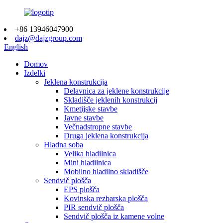
+86 13946047900
dajz@dajzgroup.com
English
Domov
Izdelki
Jeklena konstrukcija
Delavnica za jeklene konstrukcije
Skladišče jeklenih konstrukcij
Kmetijske stavbe
Javne stavbe
Večnadstropne stavbe
Druga jeklena konstrukcija
Hladna soba
Velika hladilnica
Mini hladilnica
Mobilno hladilno skladišče
Sendvič plošča
EPS plošča
Kovinska rezbarska plošča
PIR sendvič plošča
Sendvič plošča iz kamene volne