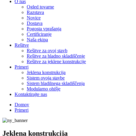
O nas
Ogled tovarne
Razstava
Novice
Dostava
Pogosta vprašanja
Certificiranje
Naša ekipa
Rešitve
Rešitve za ovoj stavb
Rešitve za hladno skladiščenje
Rešitve za jeklene konstrukcije
Primeri
Jeklena konstrukcija
Sistem ovoja stavbe
Sistem hladilnega skladiščenja
Modularno ohišje
Kontaktirajte nas
Domov
Primeri
Jeklena konstrukcija