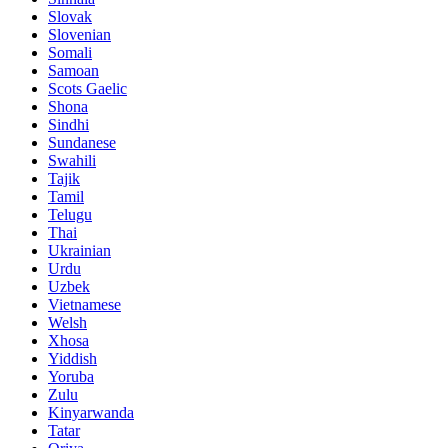
Slovak
Slovenian
Somali
Samoan
Scots Gaelic
Shona
Sindhi
Sundanese
Swahili
Tajik
Tamil
Telugu
Thai
Ukrainian
Urdu
Uzbek
Vietnamese
Welsh
Xhosa
Yiddish
Yoruba
Zulu
Kinyarwanda
Tatar