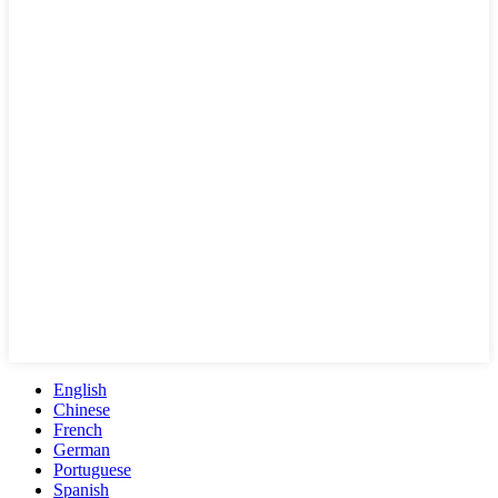
English
Chinese
French
German
Portuguese
Spanish