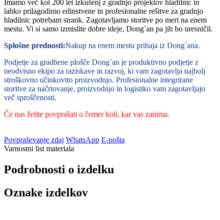
Imamo več kot 200 let izkušenj z gradnjo projektov hladilnic in
lahko prilagodimo edinstvene in profesionalne rešitve za gradnjo
hladilnic potrebam strank. Zagotavljamo storitve po meri na enem
mestu. Vi si samo izmislite dobre ideje, Dong`an pa jih bo uresničil.
Splošne prednosti:
Nakup na enem mestu prihaja iz Dong`ana.
Podjetje za gradbene plošče Dong`an je produktivno podjetje z
neodvisno ekipo za raziskave in razvoj, ki vam zagotavlja najbolj
stroškovno učinkovito proizvodnjo. Profesionalne integrirane
storitve za načrtovanje, proizvodnjo in logistiko vam zagotavljajo
več sproščenosti.
Če nas želite povprašati o čemer koli, kar vas zanima.
Povpraševanje zdaj
WhatsApp
E-pošta
Varnostni list materiala
Podrobnosti o izdelku
Oznake izdelkov