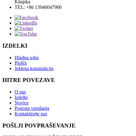
Kitajska
TEL: +86 13946047900
IZDELKI
Hladna soba
Plošče
Jeklena konstrukcija
HITRE POVEZAVE
O nas
Izdelki
Novice
Pogosta vprašanja
Kontaktirajte nas
POŠLJI POVPRAŠEVANJE