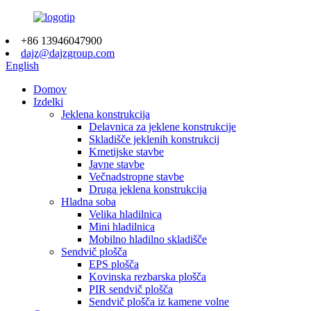
+86 13946047900
dajz@dajzgroup.com
English
Domov
Izdelki
Jeklena konstrukcija
Delavnica za jeklene konstrukcije
Skladišče jeklenih konstrukcij
Kmetijske stavbe
Javne stavbe
Večnadstropne stavbe
Druga jeklena konstrukcija
Hladna soba
Velika hladilnica
Mini hladilnica
Mobilno hladilno skladišče
Sendvič plošča
EPS plošča
Kovinska rezbarska plošča
PIR sendvič plošča
Sendvič plošča iz kamene volne