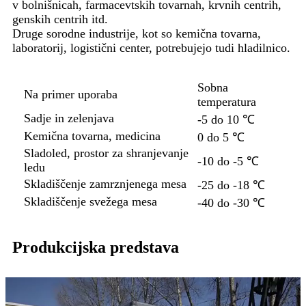
v bolnišnicah, farmacevtskih tovarnah, krvnih centrih,
genskih centrih itd.
Druge sorodne industrije, kot so kemična tovarna,
laboratorij, logistični center, potrebujejo tudi hladilnico.
Sobna
Na primer uporaba
temperatura
Sadje in zelenjava
-5 do 10 ℃
Kemična tovarna, medicina
0 do 5 ℃
Sladoled, prostor za shranjevanje
-10 do -5 ℃
ledu
Skladiščenje zamrznjenega mesa
-25 do -18 ℃
Skladiščenje svežega mesa
-40 do -30 ℃
Produkcijska predstava