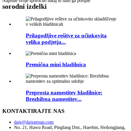
Napišite svoje sporočilo tukaj in nam ga pošljite
sorodni izdelki
Prilagodljive rešitve za učinkovita
velika podjetja...
Premična mini hladilnica
Preprosta namestitev hladilnice:
Brezhibna namestitev...
KONTAKTIRAJTE NAS
dajz@dajzgroup.com
No. 21, Hawu Road, Pingfang Dist., Haerbin, Heilongjiang,