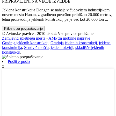
PRIPRAVLJENI NA VEČJE IZVEDBE
Jeklena konstrukcija Dongan se nahaja v čudovitem industrijskem
novem mestu Hanan, z gradbeno površino približno 26.000 metrov,
letna proizvodnja jeklenih konstrukcij pa je več kot 20.000 ton ...
Kliknite za povpraševanje
© Avtorske pravice - 2010–2024: Vse pravice pridržane.
Zemljevid spletnega mesta
-
AMP za mobilne naprave
Gradnja jeklenih konstrukcij
,
Gradnja jeklenih konstrukcij
,
jeklena
konstrukcija
,
Sendvič plošča
,
jekleni okvirji
,
skladišče jeklenih
konstrukcij
,
Pošlji e-pošto
x