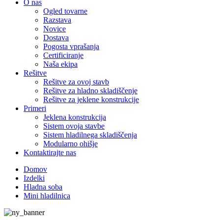
O nas
Ogled tovarne
Razstava
Novice
Dostava
Pogosta vprašanja
Certificiranje
Naša ekipa
Rešitve
Rešitve za ovoj stavb
Rešitve za hladno skladiščenje
Rešitve za jeklene konstrukcije
Primeri
Jeklena konstrukcija
Sistem ovoja stavbe
Sistem hladilnega skladiščenja
Modularno ohišje
Kontaktirajte nas
Domov
Izdelki
Hladna soba
Mini hladilnica