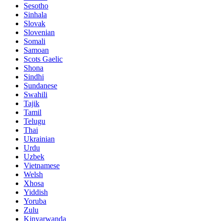
Sesotho
Sinhala
Slovak
Slovenian
Somali
Samoan
Scots Gaelic
Shona
Sindhi
Sundanese
Swahili
Tajik
Tamil
Telugu
Thai
Ukrainian
Urdu
Uzbek
Vietnamese
Welsh
Xhosa
Yiddish
Yoruba
Zulu
Kinyarwanda