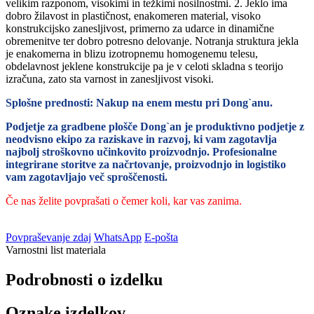
velikim razponom, visokimi in težkimi nosilnostmi. 2. Jeklo ima
dobro žilavost in plastičnost, enakomeren material, visoko
konstrukcijsko zanesljivost, primerno za udarce in dinamične
obremenitve ter dobro potresno delovanje. Notranja struktura jekla
je enakomerna in blizu izotropnemu homogenemu telesu,
obdelavnost jeklene konstrukcije pa je v celoti skladna s teorijo
izračuna, zato sta varnost in zanesljivost visoki.
Splošne prednosti: Nakup na enem mestu pri Dong`anu.
Podjetje za gradbene plošče Dong`an je produktivno podjetje z
neodvisno ekipo za raziskave in razvoj, ki vam zagotavlja
najbolj stroškovno učinkovito proizvodnjo. Profesionalne
integrirane storitve za načrtovanje, proizvodnjo in logistiko
vam zagotavljajo več sproščenosti.
Če nas želite povprašati o čemer koli, kar vas zanima.
Povpraševanje zdaj
WhatsApp
E-pošta
Varnostni list materiala
Podrobnosti o izdelku
Oznake izdelkov