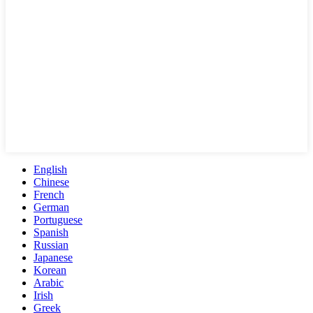
English
Chinese
French
German
Portuguese
Spanish
Russian
Japanese
Korean
Arabic
Irish
Greek