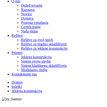
O nas
Ogled tovarne
Razstava
Novice
Dostava
Pogosta vprašanja
Certificiranje
Naša ekipa
Rešitve
Rešitve za ovoj stavb
Rešitve za hladno skladiščenje
Rešitve za jeklene konstrukcije
Primeri
Jeklena konstrukcija
Sistem ovoja stavbe
Sistem hladilnega skladiščenja
Modularno ohišje
Kontaktirajte nas
Domov
Izdelki
Jeklena konstrukcija