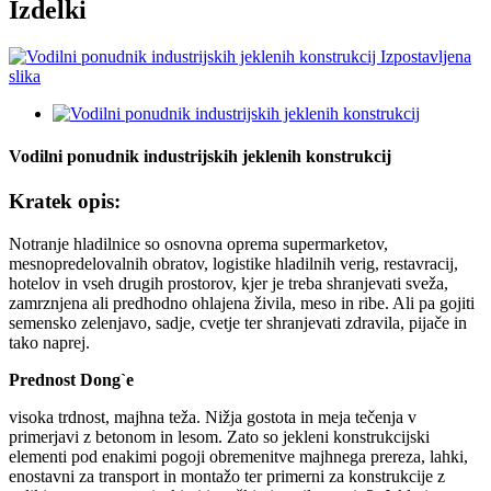
Izdelki
Vodilni ponudnik industrijskih jeklenih konstrukcij
Kratek opis:
Notranje hladilnice so osnovna oprema supermarketov,
mesnopredelovalnih obratov, logistike hladilnih verig, restavracij,
hotelov in vseh drugih prostorov, kjer je treba shranjevati sveža,
zamrznjena ali predhodno ohlajena živila, meso in ribe. Ali pa gojiti
semensko zelenjavo, sadje, cvetje ter shranjevati zdravila, pijače in
tako naprej.
Prednost Dong`e
visoka trdnost, majhna teža. Nižja gostota in meja tečenja v
primerjavi z betonom in lesom. Zato so jekleni konstrukcijski
elementi pod enakimi pogoji obremenitve majhnega prereza, lahki,
enostavni za transport in montažo ter primerni za konstrukcije z