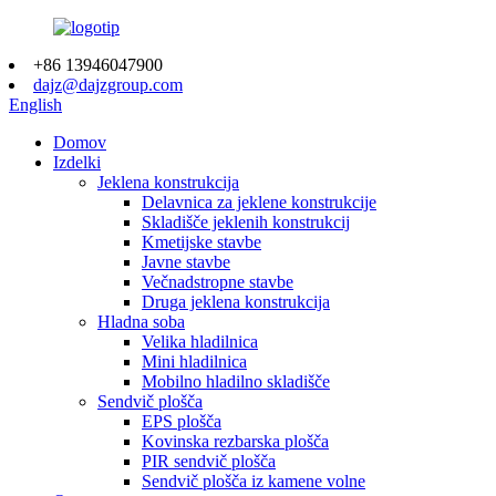
+86 13946047900
dajz@dajzgroup.com
English
Domov
Izdelki
Jeklena konstrukcija
Delavnica za jeklene konstrukcije
Skladišče jeklenih konstrukcij
Kmetijske stavbe
Javne stavbe
Večnadstropne stavbe
Druga jeklena konstrukcija
Hladna soba
Velika hladilnica
Mini hladilnica
Mobilno hladilno skladišče
Sendvič plošča
EPS plošča
Kovinska rezbarska plošča
PIR sendvič plošča
Sendvič plošča iz kamene volne