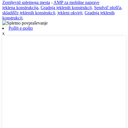
Zemljevid spletnega mesta
-
AMP za mobilne naprave
jeklena konstrukcija
,
Gradnja jeklenih konstrukcij
,
Sendvič plošča
,
skladišče jeklenih konstrukcij
,
jekleni okvirji
,
Gradnja jeklenih
konstrukcij
,
Pošlji e-pošto
x